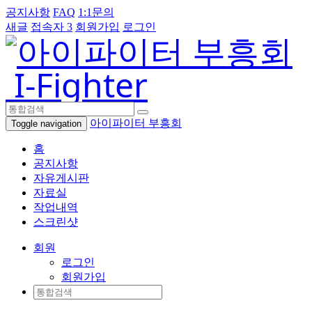
공지사항
FAQ
1:1문의
새글
접속자 3
회원가입
로그인
I-Fighter
아이파이터 부흥회
Toggle navigation
홈
공지사항
자유게시판
자료실
작업내역
스크린샷
회원
로그인
회원가입