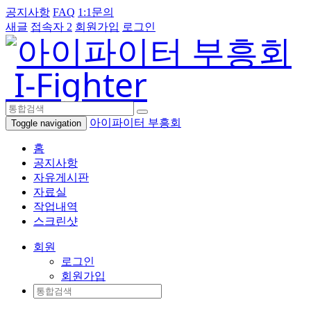
공지사항
FAQ
1:1문의
새글
접속자 2
회원가입
로그인
I-Fighter
아이파이터 부흥회
Toggle navigation
홈
공지사항
자유게시판
자료실
작업내역
스크린샷
회원
로그인
회원가입