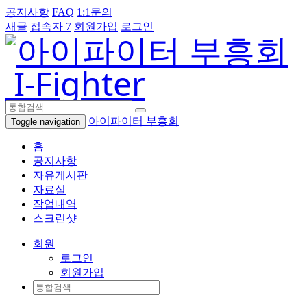
공지사항
FAQ
1:1문의
새글
접속자 7
회원가입
로그인
I-Fighter
아이파이터 부흥회
Toggle navigation
홈
공지사항
자유게시판
자료실
작업내역
스크린샷
회원
로그인
회원가입